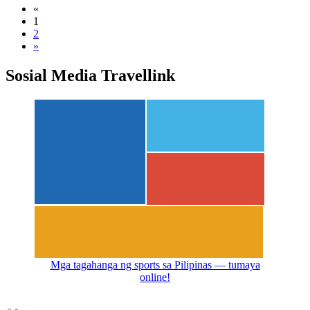
«
1
2
»
Sosial Media Travellink
Mga tagahanga ng sports sa Pilipinas — tumaya
online!